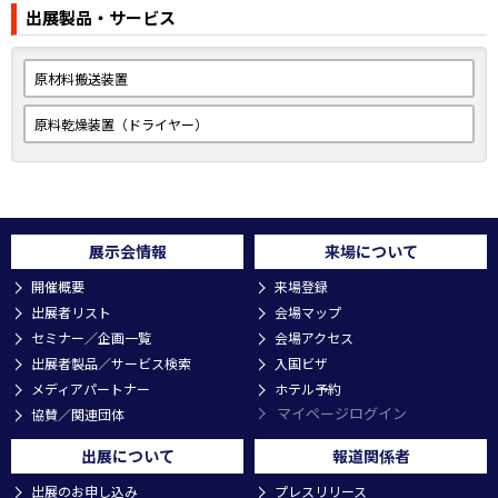
出展製品・サービス
〜結晶化・ムラなし均一乾燥・ブリッジ崩し〜 撹拌乾燥機CHDシリ
ーズ
原材料搬送装置
本機は4回転/分の撹拌羽根を装備したホッパードライヤーで，3世代
目となる新機種のスクリュはバッチ乾燥・連続投入の両方に対応し
原料乾燥装置（ドライヤー）
ている。
PET，PPSの結晶化乾燥時に起きる架橋崩し，ゴムの代替で使用が
増えているTPO，TPU等の軟質材料の乾燥に起きるブリッジやムラ
の発生を解決できる。
展示会情報
来場について
開催概要
来場登録
出展者リスト
会場マップ
セミナー／企画一覧
会場アクセス
出展者製品／サービス検索
入国ビザ
メディアパートナー
ホテル予約
マイページログイン
協賛／関連団体
出展について
報道関係者
出展のお申し込み
プレスリリース