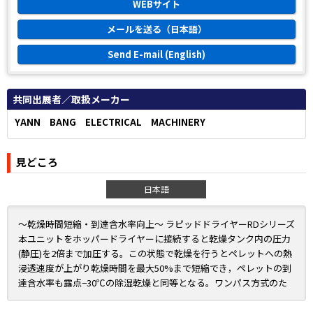
WEBサイト
メールを送る（日本語）
Send E-mail (English)
共同出展者／取扱メーカー
YANN BANG ELECTRICAL MACHINERY
見どころ
日本語
〜乾燥時間短縮・到達含水率向上〜 ラピッドドライヤーRDシリーズ
本ユニットをホッパードライヤーに接続すると乾燥タンク内の圧力
(静圧)を2倍まで加圧する。この状態で乾燥を行うとペレットへの熱
浸透速度が上がり乾燥時間を最大50%まで短縮でき，ペレットの到
達含水率も露点−30℃の除湿乾燥と同等となる。ワンパス方式のた
め乾燥時に発生するガスをタンク内に蓄積しない。PA，PC，ABS，
PMMAに最適な新方式の省エネ乾燥機である。(特許取得済)