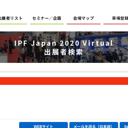
出展者リスト
セミナー／企画
会場マップ
来場登
IPF Japan 2020
Virtual
出展者検索
WEBサイト
メールを送る（日本語）
Se