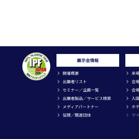
展示会情報
開催概要
来
出展者リスト
会
セミナー／企画一覧
会
出展者製品／サービス検索
入
メディアパートナー
ホ
協賛／関連団体
マ