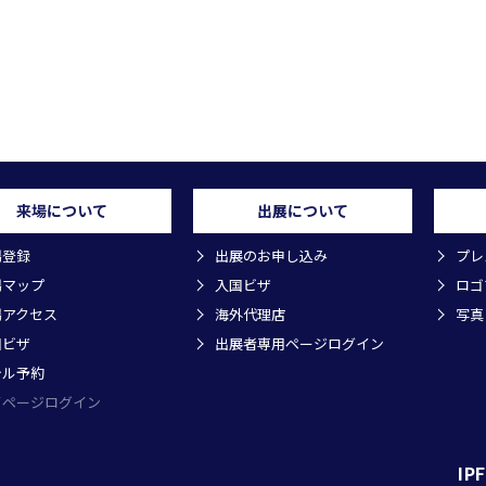
来場について
出展について
場登録
出展のお申し込み
プレ
場マップ
入国ビザ
ロゴ
場アクセス
海外代理店
写真
国ビザ
出展者専用ページログイン
テル予約
イページログイン
IP