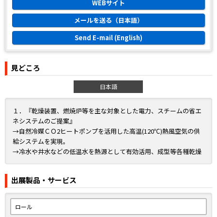
WEBサイト
メールを送る（日本語）
Send E-mail (English)
見どころ
日本語
１．『乾燥装置、燃焼炉等を主な対象とした電力、スチームの省エ
ネシステムのご提案』
→自然冷媒ＣＯ2ヒートポンプを活用した高温(120℃)熱風空気の供
給システムを実現。
→冷水や井水などの低温水を熱源として有効活用、成型等各種乾燥
工程のスチーム、
電気等の加熱源を大幅削減し、CO2及びランニングコスト削減を
出展製品・サービス
ご提案します。
２．『(独)ドレックスハーゲ社 エコストレッチロール(しわ取りロー
ロール
ル)のご提案』