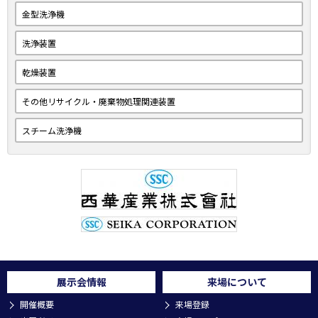
→従来のエキスパンダーロールとは異なるフィルム、シートのしわ
金型洗浄機
取り、歩留まり改善のご紹介。
洗浄装置
３．『(伊)MOVE Engineering社 ポリマ洗浄装置(ＨＹＰＯＸ)のご提
案』
乾燥装置
→蒸気を主体とした加水分解、熱分解、酸化分解を組み合わせた画
期的なポリマ洗浄装置です。
その他リサイクル・廃棄物処理関連装置
→微細フィルタ、微細ノズル、押出機めっきスクリュー等のデリケ
ートパーツに付着したポリマーをダメージ与えず優しく洗浄しま
スチーム洗浄機
す。
展示会情報
来場について
開催概要
来場登録