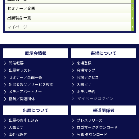
セミナー／企画
出展製品一覧
マイページ
展示会情報
来場について
開催概要
来場登録
出展者リスト
会場マップ
セミナー／企画一覧
会場アクセス
出展者製品／サービス検索
入国ビザ
メディアパートナー
ホテル予約
マイページログイン
協賛／関連団体
出展について
報道関係者
出展のお申し込み
プレスリリース
入国ビザ
ロゴマークダウンロード
海外代理店
写真 ダウンロード