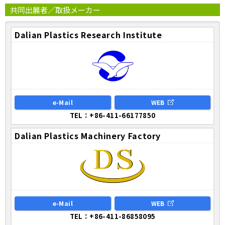
共同出展者／取扱メーカー
Dalian Plastics Research Institute
e-Mail
WEB
TEL：+86-411-66177850
Dalian Plastics Machinery Factory
e-Mail
WEB
TEL：+86-411-86858095