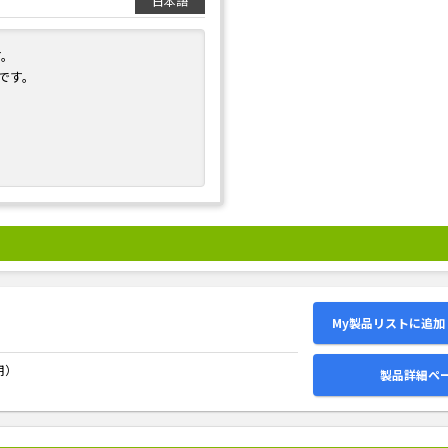
日本語
す。
です。
My製品リストに追加
用）
製品詳細ペ