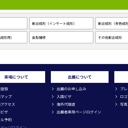
射出成形（インサート成形）
射出成形（多色成
空成形用）
金型補修
その他射出成形
来場について
出展について
場登録
出展のお申し込み
プレ
場マップ
入国ビザ
ロゴ
場アクセス
海外代理店
写真
国ビザ
出展者専用ページログイン
テル予約
イページログイン