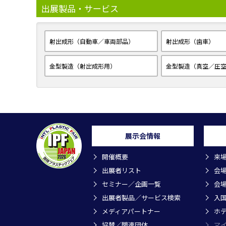
出展製品・サービス
射出成形（自動車／車両部品）
射出成形（歯車）
金型製造（射出成形用）
金型製造（真空／圧
展示会情報
開催概要
来
出展者リスト
会
セミナー／企画一覧
会
出展者製品／サービス検索
入
メディアパートナー
ホ
協賛／関連団体
マ