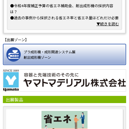
●令和4年度補正予算の省エネ補助金、射出成形機の採択内容
は？
●過去の事例から採択される省エネ率と省エネ量はどれだけ必要
か？
▼続きを読む
●補助金を獲得するための加点ポイントは？
●指定計算と独自計算の違いは？
【出展ゾーン】
●補助対象経費と補助対象外経費とは？
●成果報告をスムーズに行うテクニックとは？
プラ成形機・成形関連システム展
●補助金のスケジュール、次年度の省エネ補助金予算額は？
射出成形機ゾーン
これらの答えは、ヤマトマテリアルのブースにお越しいただけれ
ば全て分かります。
当社は、申請から成果報告までトータルでサポートいたします。
出展製品