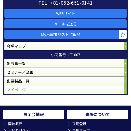
TEL: +81-052-651-0141
WEBサイト
メールを送る
My出展者リストに追加
会場マップ
小間番号：71007
出展者一覧
セミナー／企画
出展製品一覧
マイページ
展示会情報
来場について
開催概要
来場登録
出展者リスト
会場マップ