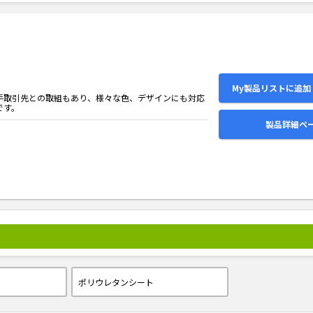
My製品リストに追加
手取引先との取組もあり、様々な色、デザインにも対応
です。
製品詳細ペ
剤
ポリウレタンシート