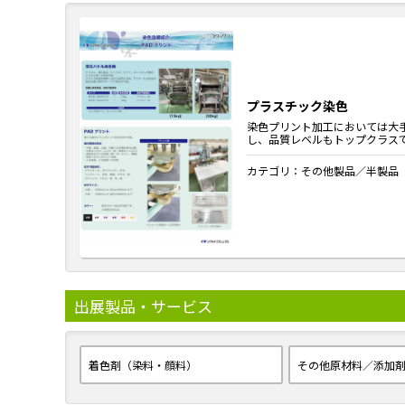
プラスチック染色
染色プリント加工においては大
し、品質レベルもトップクラス
カテゴリ：
その他製品／半製品
出展製品・サービス
着色剤（染料・顔料）
その他原材料／添加