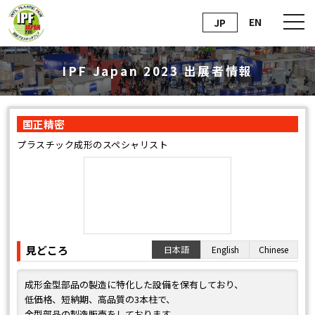
EN
JP
IPF Japan 2023 出展者情報
国正精密
プラスチック成形のスペシャリスト
見どころ
日本語
English
Chinese
成形金型部品の製造に特化した設備を保有しており、
低価格、短納期、高品質の3本柱で、
金型部品の製造販売をしております。