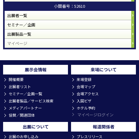
小間番号：52610
出展者一覧
セミナー／企画
出展製品一覧
マイページ
展示会情報
来場について
開催概要
来場登録
出展者リスト
会場マップ
セミナー／企画一覧
会場アクセス
出展者製品／サービス検索
入国ビザ
メディアパートナー
ホテル予約
マイページログイン
協賛／関連団体
出展について
報道関係者
出展のお申し込み
プレスリリース