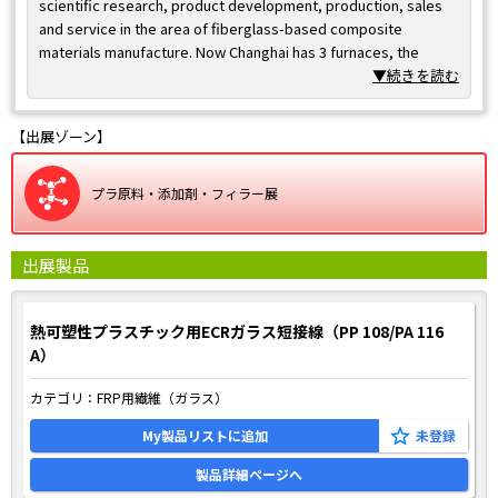
scientific research, product development, production, sales
and service in the area of fiberglass-based composite
materials manufacture. Now Changhai has 3 furnaces, the
capacity of fiberglass is 200,000 tons per year, The
▼続きを読む
thermoplastic chopped fiber and long fiber produced by our
company are widely used in various modified products. Our
【出展ゾーン】
products have excellent performance and a wide range of
uses, and are well received by customers in household
appliances, automobiles, sanitary ware and other industries.
プラ原料・添加剤・フィラー展
出展製品
熱可塑性プラスチック用ECRガラス短接線（PP 108/PA 116
A）
カテゴリ：
FRP用繊維（ガラス）
My製品リストに追加
製品詳細ページへ