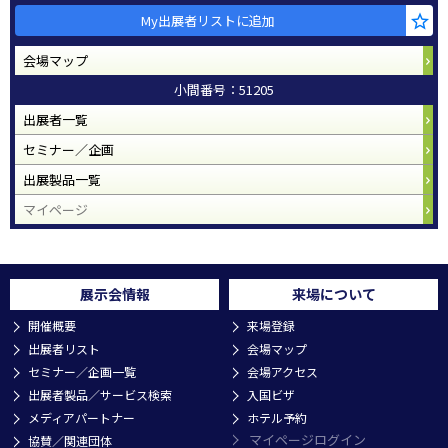
My出展者リストに追加
会場マップ
小間番号：51205
出展者一覧
セミナー／企画
出展製品一覧
マイページ
展示会情報
来場について
開催概要
来場登録
出展者リスト
会場マップ
セミナー／企画一覧
会場アクセス
出展者製品／サービス検索
入国ビザ
メディアパートナー
ホテル予約
マイページログイン
協賛／関連団体