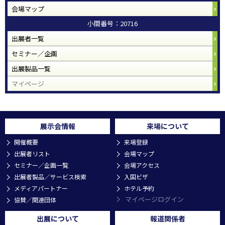
会場マップ
小間番号：20716
出展者一覧
セミナー／企画
出展製品一覧
マイページ
展示会情報
来場について
開催概要
来場登録
出展者リスト
会場マップ
セミナー／企画一覧
会場アクセス
出展者製品／サービス検索
入国ビザ
メディアパートナー
ホテル予約
マイページログイン
協賛／関連団体
出展について
報道関係者