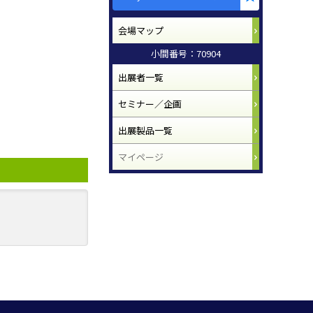
会場マップ
小間番号：70904
出展者一覧
セミナー／企画
出展製品一覧
マイページ