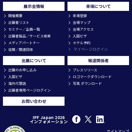
展示会情報
来場について
開催概要
来場登録
出展者リスト
会場マップ
セミナー／企画一覧
会場アクセス
出展者製品／サービス検索
入国ビザ
メディアパートナー
ホテル予約
マイページログイン
協賛／関連団体
出展について
報道関係者
出展のお申し込み
プレスリリース
入国ビザ
ロゴマークダウンロード
海外代理店
写真 ダウンロード
出展者専用ページログイン
お問い合わせ
IPF Japan 2026
インフォメーション
サイトマップ