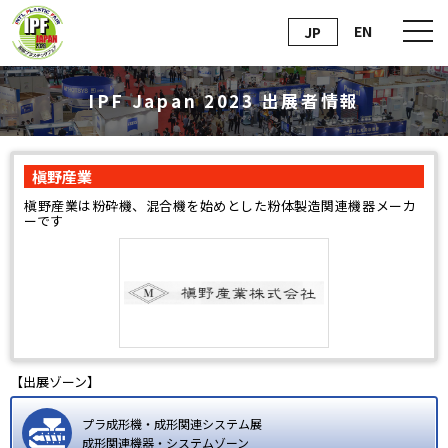
EN
JP
IPF Japan 2023 出展者情報
槇野産業
槇野産業は粉砕機、混合機を始めとした粉体製造関連機器メーカ
ーです
【出展ゾーン】
プラ成形機・成形関連システム展
成形関連機器・システムゾーン