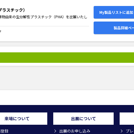
プラスチック）
My製品リストに追加
植物由来の生分解性プラスチック（PHA）を出展いたし
製品詳細ペ
ク
来場について
出展について
場登録
出展のお申し込み
プレ