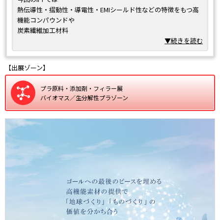
熱伝導性・摺動性・導電性・EMIシールド性などの特徴をもつ高
機能コンパウンドや
炭素繊維加工材料
をご紹介します。
▼続きを読む
また
【出展ゾーン】
ポリエチレンやポリプロピレンに生分解性を付与させるマスター
バッチ添加剤、
プラ原料・添加剤・フィラー展
リサイクル樹脂を活用した高品質・高強度のPA, PPS, PC/ABSコ
バイオマス／生分解性プラゾーン
ンパウンド、
焼却時のCO2排出量を削減させるマスターバッチ添加剤、
などのサステナブル材料もご紹介します。
・生分解性改質マスターバッチ
・生分解性PP不織布
・CO2排出量削減マスターバッチ
・リサイクル樹脂配合エンプラ・スーパーエンプラコンパウンド
・熱伝導性コンパウンド樹脂
・摺動性コンパウンド樹脂
・高耐熱コンパウンド樹脂
・導電性・EMIシールドコンパウンド樹脂