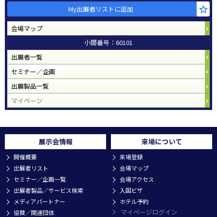
My出展者リストに追加
会場マップ
小間番号：60101
出展者一覧
セミナー／企画
出展製品一覧
マイページ
展示会情報
来場について
開催概要
来場登録
出展者リスト
会場マップ
セミナー／企画一覧
会場アクセス
出展者製品／サービス検索
入国ビザ
メディアパートナー
ホテル予約
マイページログイン
協賛／関連団体