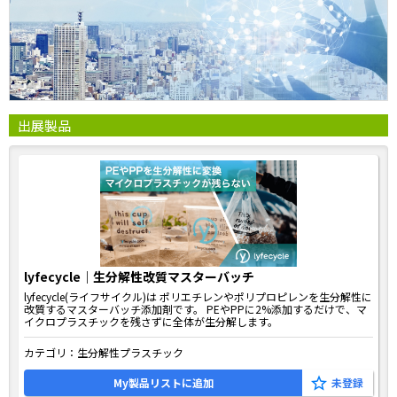
・金属探知機対応コンパウンド樹脂
・難燃性コンパウンド樹脂
・炭素繊維強化コンパウンド樹脂
・発泡剤マスターバッチ
・CFRTP
・PEEK樹脂
・PEEK素形材
出展製品
・PTFE樹脂
・フッ素樹脂コンパウンド
・PTFEアンチドリッピング剤
・PTFE素形材
・フッ素樹脂素形材（PFA、PCTFEなど）
・パージ材
・チョップ炭素繊維
・CFRTP
lyfecycle｜生分解性改質マスターバッチ
・板状アルミナフィラー
lyfecycle(ライフサイクル)は ポリエチレンやポリプロピレンを生分解性に
・テトラポッド状酸化亜鉛フィラー
改質するマスターバッチ添加剤です。 PEやPPに2%添加するだけで、マ
イクロプラスチックを残さずに全体が生分解します。
・ポリイミド素形材
カテゴリ：
生分解性プラスチック
My製品リストに追加