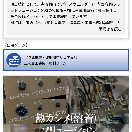
独自技術として、点溶着(インパルスウェルダー)・内面溶着(フラ
ットフュージョン)の2つの技術を軸に産業用設備全般を製作し、
総合設備メーカーとして事業展開しています。
拠点は、国内【本社/東北営業所 福島県・事業本部/営業所 大
阪府】に2か所、海外【アジアサービスセンター タイ】に1か所
▼続きを読む
あります。
当社独自の樹脂溶着工法をご提案させて頂きます。過去にご採用
【出展ゾーン】
頂いた溶着サンプルの展示を行いますので、お気軽にブースにお
越し頂き、ご相談ください。
プラ成形機・成形関連システム展
二次加工機械・資材ゾーン