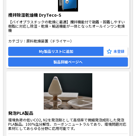
攪拌除湿乾燥機 DryTeco-S
【バイオプラスチックの乾燥に最適】攪拌機能付で融着・固着しやすい
樹脂に対応し除湿・乾燥・輸送機能が一体となったオールインワン乾燥
機
カテゴリ：
原料乾燥装置（ドライヤー）
My製品リストに追加
製品詳細ページへ
発泡PLA製品
環境負荷の低いCO2, N2を発泡剤として高倍率で微細発泡成形した発泡
PLA製品。100%生分解性、カーボンニュートラルであり、環境問題対応
素材としてあらゆる分野に応用可能です。