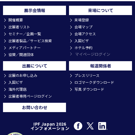
展示会情報
来場について
開催概要
来場登録
出展者リスト
会場マップ
セミナー／企画一覧
会場アクセス
出展者製品／サービス検索
入国ビザ
メディアパートナー
ホテル予約
マイページログイン
協賛／関連団体
出展について
報道関係者
出展のお申し込み
プレスリリース
入国ビザ
ロゴマークダウンロード
海外代理店
写真 ダウンロード
出展者専用ページログイン
お問い合わせ
IPF Japan 2026
インフォメーション