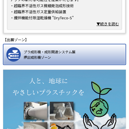
・超臨界不活性ガス微細発泡成形技術
・超臨界不活性ガス定量供給装置
・攪拌機能付除湿乾燥機 "DryTeco-S"
・超臨界不活性ガス発泡製品
▼続きを読む
【出展ゾーン】
プラ成形機・成形関連システム展
押出成形機ゾーン