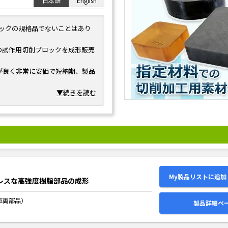
日本語
English
ックの規格品でないことはあり
の試作用切削ブロックを成形販売
が良く非常に安価で短納期、製品
▼続きを読む
成形（弊社特許技術）で
必要な樹脂製品、
！
ト削減
My製品リストに追加
レスな高強度樹脂部品の成形
車両部品）
製品詳細ペ