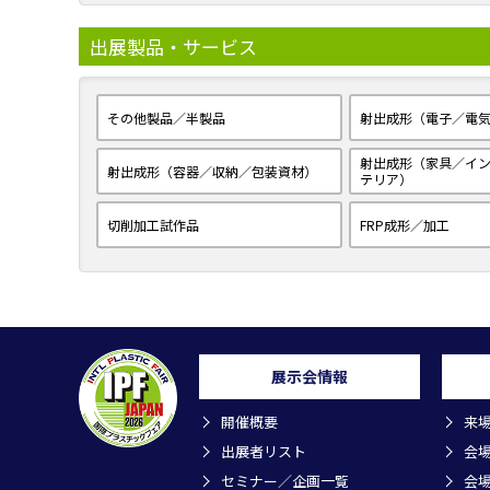
出展製品・サービス
その他製品／半製品
射出成形（電子／電
射出成形（家具／イ
射出成形（容器／収納／包装資材）
テリア）
切削加工試作品
FRP成形／加工
展示会情報
開催概要
来
出展者リスト
会
セミナー／企画一覧
会