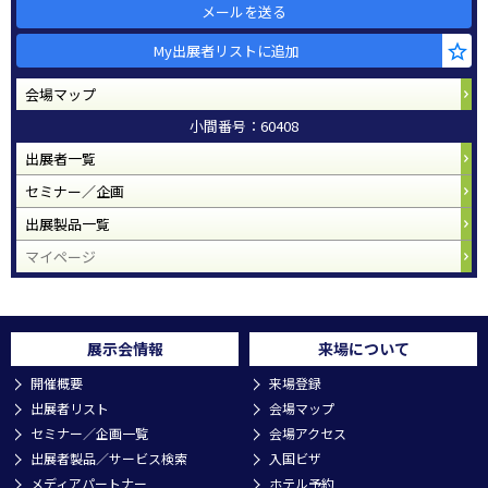
メールを送る
My出展者リストに追加
会場マップ
小間番号：60408
出展者一覧
セミナー／企画
出展製品一覧
マイページ
展示会情報
来場について
開催概要
来場登録
出展者リスト
会場マップ
セミナー／企画一覧
会場アクセス
出展者製品／サービス検索
入国ビザ
メディアパートナー
ホテル予約