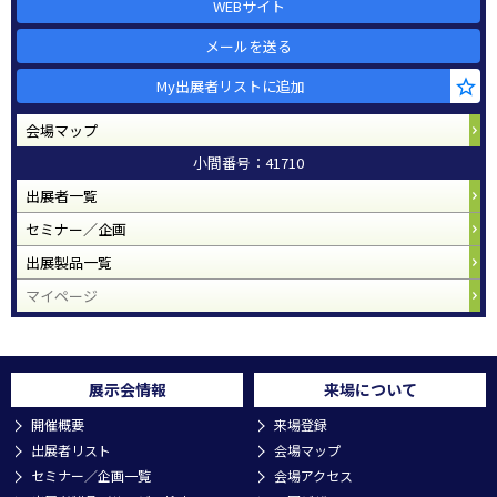
WEBサイト
メールを送る
My出展者リストに追加
会場マップ
小間番号：41710
出展者一覧
セミナー／企画
出展製品一覧
マイページ
展示会情報
来場について
開催概要
来場登録
出展者リスト
会場マップ
セミナー／企画一覧
会場アクセス