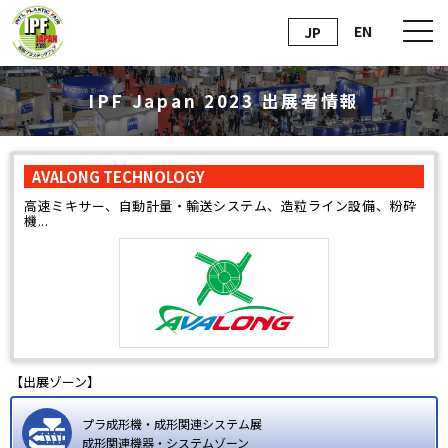
EN
JP
IPF Japan 2023 出展者情報
AVALONG TECHNOLOGY
高速ミキサー、自動計量・輸送システム、造粒ライン設備、粉砕
機...
【出展ゾーン】
プラ成形機・成形関連システム展
成形関連機器・システムゾーン