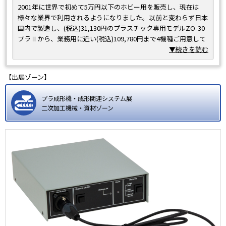
2001年に世界で初めて5万円以下のホビー用を販売し、現在は
様々な業界で利用されるようになりました。以前と変わらず日本
国内で製造し、(税込)31,130円のプラスチック専用モデルZO-30
プラⅡから、業務用に近い(税込)109,780円まで4機種ご用意して
います。
▼続きを読む
刃先を変える事で簡易の超音波研磨機や簡易の超音波スポット溶
着器になります。
【出展ゾーン】
当日は、替刃など販売しますので、ぜひお立ち寄りください。
また当日は、1枚で直線、角度線、円などがかける多機能定規
プラ成形機・成形関連システム展
ベスト定規をご紹介、販売致します。
二次加工機械・資材ゾーン