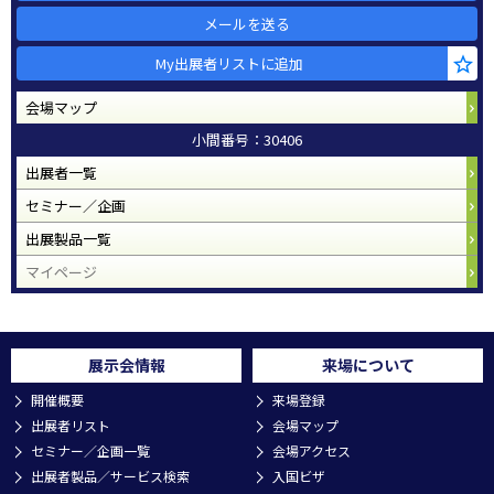
メールを送る
My出展者リストに追加
会場マップ
小間番号：30406
出展者一覧
セミナー／企画
出展製品一覧
マイページ
展示会情報
来場について
開催概要
来場登録
出展者リスト
会場マップ
セミナー／企画一覧
会場アクセス
出展者製品／サービス検索
入国ビザ