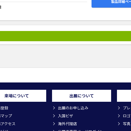
製品詳細ペ
援
来場について
出展について
場登録
出展のお申し込み
プレ
場マップ
入国ビザ
ロゴ
場アクセス
海外代理店
写真