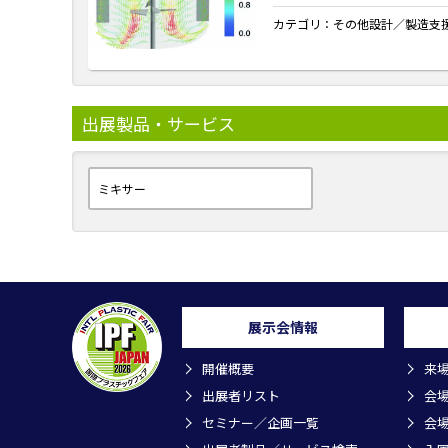
カテゴリ：
その他設計／製造支
出展製品・サービス
ミキサー
展示会情報
開催概要
来
出展者リスト
会
セミナー／企画一覧
会