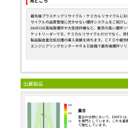
見どころ
最先端プラスチックリサイクル・ケミカルリサイクルにお
サイクルの品質管理に欠かせない攪拌システムをご紹介し
EKATOは高粘度攪拌や大型撹拌機など、要求の高い攪拌
ケットリーダーです。ケミカルリサイクルだけでなく、世
製品製造重合反応槽の導入実績を持ちます。ＣＦＤや疲労
エンジニアリングセンターやＲ＆Ｄ設備で最先端攪拌ソリ
います。ＥＫＡＴＯはあなたのパートナーとして、攪拌効
出展製品
重合
重合の分野において、EKATO
を専門としています。これを最
て強化しています。