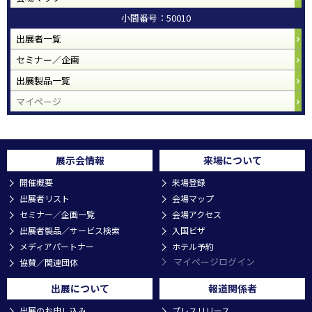
小間番号：50010
出展者一覧
セミナー／企画
出展製品一覧
マイページ
展示会情報
来場について
開催概要
来場登録
出展者リスト
会場マップ
セミナー／企画一覧
会場アクセス
出展者製品／サービス検索
入国ビザ
メディアパートナー
ホテル予約
マイページログイン
協賛／関連団体
出展について
報道関係者
出展のお申し込み
プレスリリース