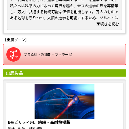
私たちは科学の力によって境界を越え、未来の進歩の形を再構築
し、万人に共通する持続可能な価値を創出します。万人のもので
ある地球を守りつつ、人類の進歩を可能にするため、ソルベイは
人口増と資源の探求に直面する世界に、次のブレイクスルーをも
▼続きを読む
たらす原動力になることを目指します。私たちは顧客およびパー
トナーと密接な絆を築き、今日の、そして将来のメガトレンドに
【出展ゾーン】
対処します。マテリアルズ、ケミカルズ、ソリューションズのグ
ローバルリーダーとして、ソルベイは航空機、自動車、バッテリ
ー、スマートデバイス、医療機器、水処理、空気処理といった部
プラ原料・添加剤・フィラー展
門に進歩をもたらし、産業と社会および環境にとっての重要課題
の解決を目指します。より安全かつクリーンで持続可能な製品に
貢献する、私たちの革新的ソリューションにご期待ください。
出展製品
Eモビリティ用、絶縁・高耐熱樹脂
絶縁、耐熱、耐薬樹脂