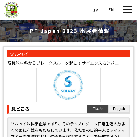
EN
JP
IPF Japan 2023 出展者情報
ソルベイ
高機能材料からブレークスルーを起こすサイエンスカンパニー
見どころ
日本語
English
ソルベイは科学企業であり、そのテクノロジーは日常生活の数多
くの面に利益をもたらしています。私たちの目的－人とアイディ
アと要素を結び付け、進歩を再構築すること－を達成するため、