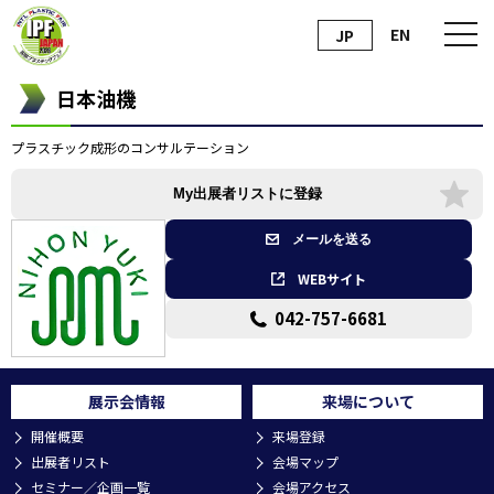
EN
JP
日本油機
プラスチック成形のコンサルテーション
My出展者リストに登録
メールを送る
WEBサイト
042-757-6681
展示会情報
来場について
開催概要
来場登録
出展者リスト
会場マップ
セミナー／企画一覧
会場アクセス