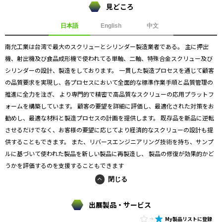
見どころ
日本語
English
中文
南允工業は台湾で最大のスクリューとシリンダー製造業者である。 主に押出
機、射出機及び食品成形機で使われてる単軸、二軸、特殊合金スクリュー及び
シリンダーの設計、製造をしております。 一貫した製造プロセスを通じて顧客
の品質要求を実現し、各プロセスにおいて全面的な標準作業手順と品質管理の
推進に全力を注ぎ、 より専門的で精密で高品質なスクリューの応用プラットフ
ォームを構築しています。 顧客の要望を詳細に評価し、最適化された対策をお
勧めし、最適な材料と製造プロセスの計画を提供します。 既存品を新品に逆転
させるだけでなく、お客様の要望に応じてより経済的なスクリューの設計も提
供することもできます。 また、リバースエンジニアリング技術を持ち、サンプ
ルに基づいて使われた製品を新しい製品に再製造し、 製品の修復が効果的かど
うかを評価するのを支援することもできます
閉じる
出展製品・サービス
My製品リストに登録