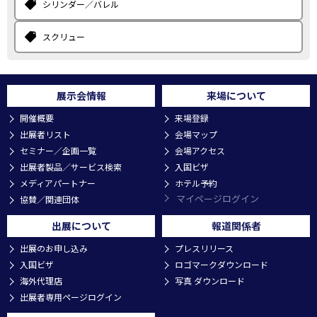
シリンダー／バレル
スクリュー
展示会情報
来場について
開催概要
来場登録
出展者リスト
会場マップ
セミナー／企画一覧
会場アクセス
出展者製品／サービス検索
入国ビザ
メディアパートナー
ホテル予約
マイページログイン
協賛／関連団体
出展について
報道関係者
出展のお申し込み
プレスリリース
入国ビザ
ロゴマークダウンロード
海外代理店
写真 ダウンロード
出展者専用ページログイン