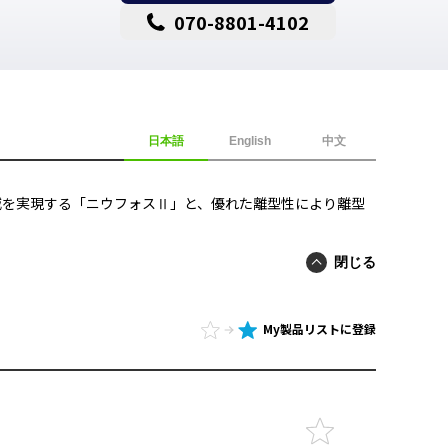
070-8801-4102
日本語
English
中文
減を実現する「ニウフォスⅡ」と、優れた離型性により離型
閉じる
My製品リストに登録