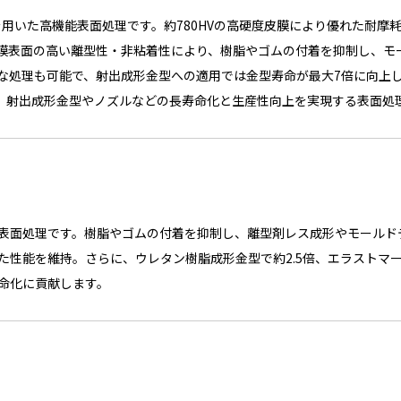
術を用いた高機能表面処理です。約780HVの高硬度皮膜により優れた耐
膜表面の高い離型性・非粘着性により、樹脂やゴムの付着を抑制し、モ
な処理も可能で、射出成形金型への適用では金型寿命が最大7倍に向上
減。射出成形金型やノズルなどの長寿命化と生産性向上を実現する表面処
表面処理です。樹脂やゴムの付着を抑制し、離型剤レス成形やモールド
性能を維持。さらに、ウレタン樹脂成形金型で約2.5倍、エラストマー
命化に貢献します。