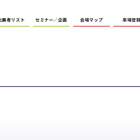
出展者リスト
セミナー／企画
会場マップ
来場登