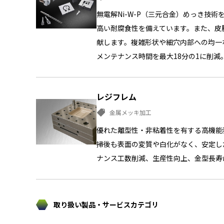
無電解Ni-W-P（三元合金）めっき技
高い耐腐食性を備えています。また、皮
献します。複雑形状や細穴内部への均一
メンテナンス時間を最大18分の1に削
レジフレム
金属メッキ加工
優れた離型性・非粘着性を有する高機能
掃後も表面の変質や白化がなく、安定した
ナンス工数削減、生産性向上、金型長寿
取り扱い製品・サービスカテゴリ