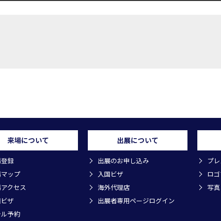
来場について
出展について
場登録
出展のお申し込み
プレ
場マップ
入国ビザ
ロゴ
場アクセス
海外代理店
写真
国ビザ
出展者専用ページログイン
テル予約