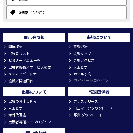
防錆剤（金型用）
展示会情報
来場について
開催概要
来場登録
出展者リスト
会場マップ
セミナー／企画一覧
会場アクセス
出展者製品／サービス検索
入国ビザ
メディアパートナー
ホテル予約
マイページログイン
協賛／関連団体
出展について
報道関係者
出展のお申し込み
プレスリリース
入国ビザ
ロゴマークダウンロード
海外代理店
写真 ダウンロード
出展者専用ページログイン
お問い合わせ