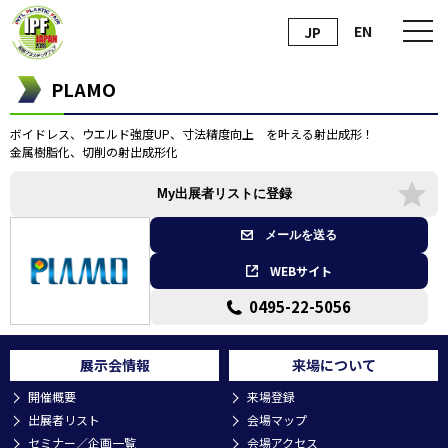
EN
JP
PLAMO
ボイドレス、ウエルド強度UP、寸法精度向上 を叶える射出成形！
金属樹脂化、切削の射出成形化
My出展者リストに登録
メールを送る
WEBサイト
0495-22-5056
展示会情報
来場について
開催概要
来場登録
出展者リスト
会場マップ
セミナー／企画一覧
会場アクセス