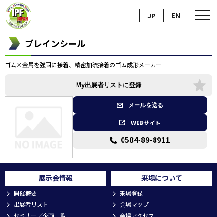
EN
JP
ブレインシール
ゴム×金属を強固に接着、精密加硫接着のゴム成形メーカー
My出展者リストに登録
メールを送る
WEBサイト
0584-89-8911
展示会情報
来場について
開催概要
来場登録
出展者リスト
会場マップ
セミナー／企画一覧
会場アクセス